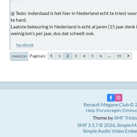
@ Tedo: inderdaad is het hier in Nederland echt te triest voo
te hard.
Laatste bekeuring in Nederland is echt al jaren (15 jaar denk 
weinig km's per jaar, dus dat scheelt ook.
facebook
Pagina's
1
3
4
5
6
...
15
2
OMHOOG
Renault Mégane Club © 
Help
Forumregels
Omho
Theme by
SMF Tricks
SMF 2.1.7 © 2026
,
Simple M
Simple Audio Video Emb