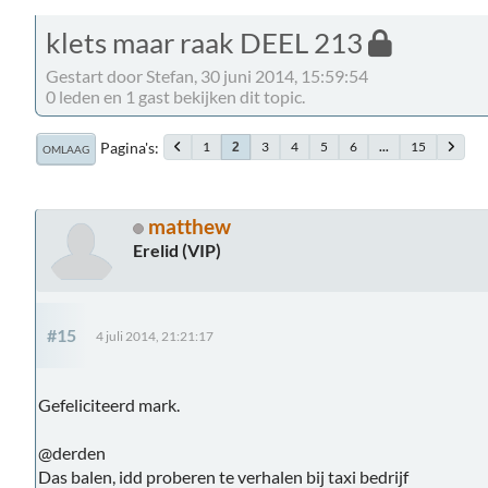
klets maar raak DEEL 213
Gestart door Stefan, 30 juni 2014, 15:59:54
0 leden en 1 gast bekijken dit topic.
Pagina's
1
3
4
5
6
...
15
2
OMLAAG
matthew
Erelid (VIP)
#15
4 juli 2014, 21:21:17
Gefeliciteerd mark.
@derden
Das balen, idd proberen te verhalen bij taxi bedrijf