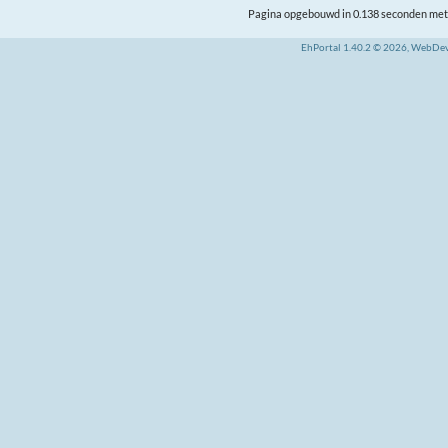
Pagina opgebouwd in 0.138 seconden met 
EhPortal 1.40.2 © 2026, WebDe