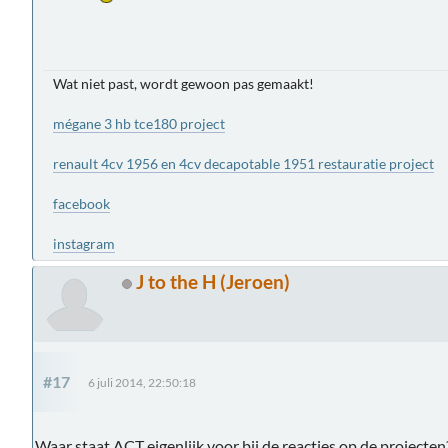
Wat niet past, wordt gewoon pas gemaakt!
mégane 3 hb tce180 project
renault 4cv 1956 en 4cv decapotable 1951 restauratie project
facebook
instagram
J to the H (Jeroen)
#17
6 juli 2014, 22:50:18
Waar staat ACT eigenlijk voor bij de reacties op de projecten