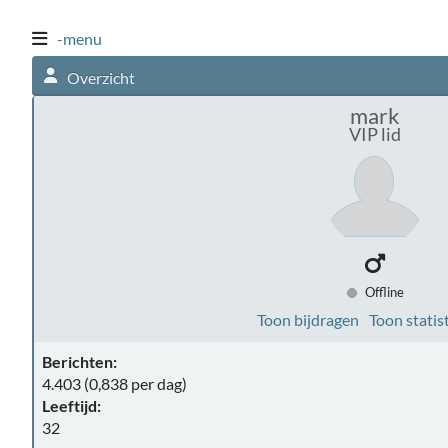
-menu
Overzicht
mark
VIP lid
Offline
Toon bijdragen
Toon statis
Berichten:
4.403 (0,838 per dag)
Leeftijd:
32