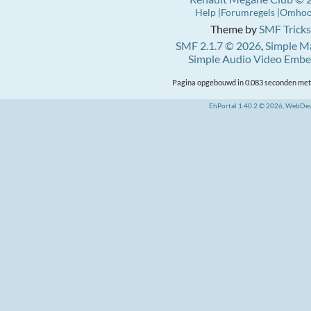
Help
Forumregels
Omho
Theme by
SMF Tricks
SMF 2.1.7 © 2026
,
Simple M
Simple Audio Video Emb
Pagina opgebouwd in 0.083 seconden met 
EhPortal 1.40.2 © 2026, WebDe