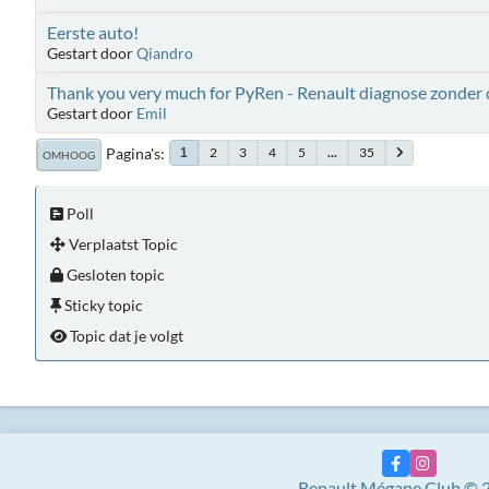
Eerste auto!
Gestart door
Qiandro
Thank you very much for PyRen - Renault diagnose zonder 
Gestart door
Emil
Pagina's
2
3
4
5
...
35
1
OMHOOG
Poll
Verplaatst Topic
Gesloten topic
Sticky topic
Topic dat je volgt
Renault Mégane Club © 