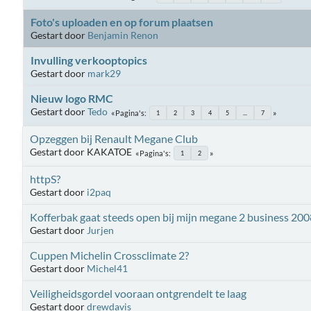
Foto's uploaden en op forum plaatsen
Gestart door
Benjamin Renon
Invulling verkooptopics
Gestart door
mark29
Nieuw logo RMC
Gestart door
Tedo
Pagina's
1
2
3
4
5
...
7
Opzeggen bij Renault Megane Club
Gestart door KAKATOE
Pagina's
1
2
httpS?
Gestart door
i2paq
Kofferbak gaat steeds open bij mijn megane 2 business 200
Gestart door
Jurjen
Cuppen Michelin Crossclimate 2?
Gestart door
Michel41
Veiligheidsgordel vooraan ontgrendelt te laag
Gestart door
drewdavis