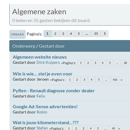
Algemene zaken
0 leden en 35 gasten bekijken dit board.
Pagina's
2
3
4
5
...
35
1
OMLAAG
Onderwerp
/
Gestart door
Algemeen website nieuws
Gestart door
Dirk Kuipers
Pagina's
1
2
3
4
5
...
28
Wie is wie... stel je even voor
Gestart door Jeroen
Pagina's
1
2
3
4
5
...
416
PyRen - Renault diagnose zonder dealer
Gestart door
Felix
Google Ad-Sense advertenties!
Gestart door
Robin
Wat is jouw kilometerstand...???
Gestart door
Stefan
Pagina's
1
2
3
4
5
...
45