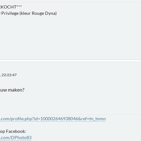
RKOCHT***
 Privilege (kleur Rouge Dyna)
, 22:22:47
auw maken?
k.com/profile.php?id=100002646938046&ref=tn_tnmn
 op Facebook:
k.com/DPhoto83