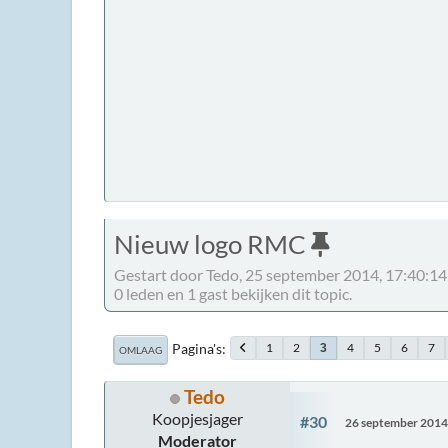
Nieuw logo RMC
Gestart door Tedo, 25 september 2014, 17:40:14
0 leden en 1 gast bekijken dit topic.
Pagina's
1
2
4
5
6
7
3
OMLAAG
Tedo
Koopjesjager
#30
26 september 2014
Moderator