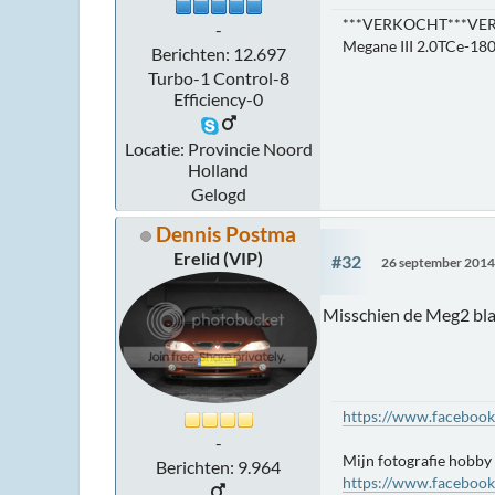
***VERKOCHT***VE
-
Megane III 2.0TCe-180
Berichten: 12.697
Turbo-1 Control-8
Efficiency-0
Locatie: Provincie Noord
Holland
Gelogd
Dennis Postma
Erelid (VIP)
#32
26 september 2014
Misschien de Meg2 bl
https://www.faceboo
-
Mijn fotografie hobby
Berichten: 9.964
https://www.faceboo