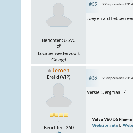
#35
27 september 2014
Joey en ard hebben ee
-
Berichten: 6.590
Locatie: westervoort
Gelogd
Jeroen
Erelid (VIP)
#36
28 september 2014
Versie 1, erg fraai :-)
Volvo V60 D6 Plug-in
-
Website auto

Websi
Berichten: 260