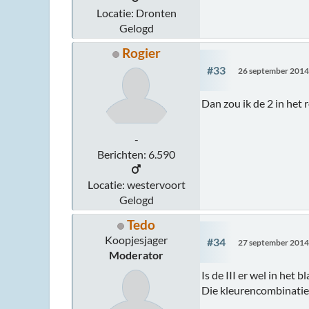
Locatie: Dronten
Gelogd
Rogier
#33
26 september 2014
Dan zou ik de 2 in het 
-
Berichten: 6.590
Locatie: westervoort
Gelogd
Tedo
Koopjesjager
#34
27 september 2014
Moderator
Is de III er wel in het 
Die kleurencombinatie 