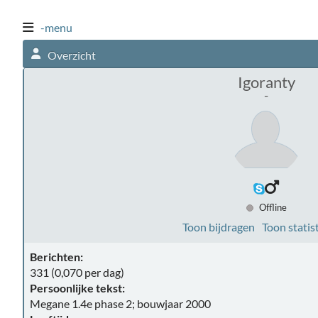
-menu
Overzicht
Igoranty
-
Offline
Toon bijdragen
Toon statis
Berichten:
331 (0,070 per dag)
Persoonlijke tekst:
Megane 1.4e phase 2; bouwjaar 2000