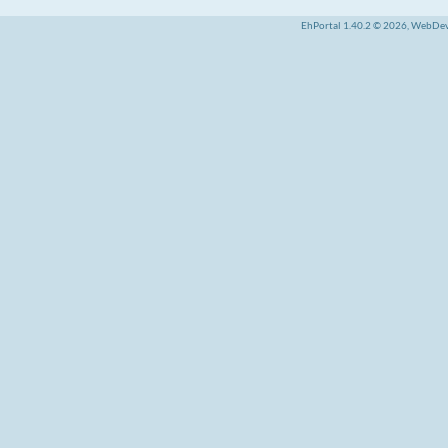
EhPortal 1.40.2 © 2026, WebDe