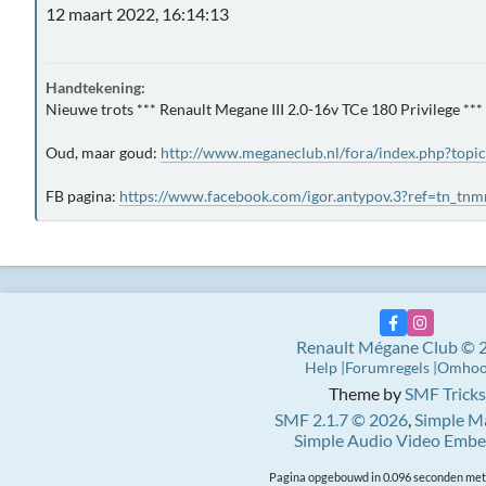
12 maart 2022, 16:14:13
Handtekening:
Nieuwe trots *** Renault Megane III 2.0-16v TCe 180 Privilege ***
Oud, maar goud:
http://www.meganeclub.nl/fora/index.php?topi
FB pagina:
https://www.facebook.com/igor.antypov.3?ref=tn_tnm
Renault Mégane Club © 
Help
Forumregels
Omho
Theme by
SMF Tricks
SMF 2.1.7 © 2026
,
Simple M
Simple Audio Video Emb
Pagina opgebouwd in 0.096 seconden met 