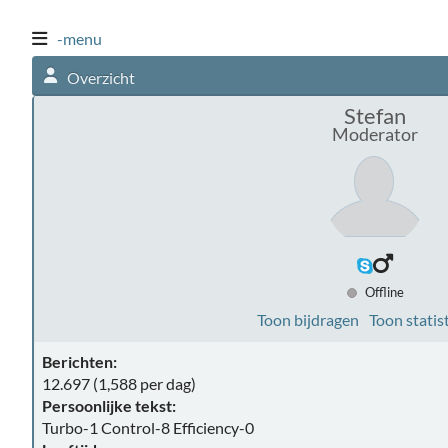
-menu
Overzicht
Stefan
Moderator
Offline
Toon bijdragen
Toon statis
Berichten:
12.697 (1,588 per dag)
Persoonlijke tekst:
Turbo-1 Control-8 Efficiency-0