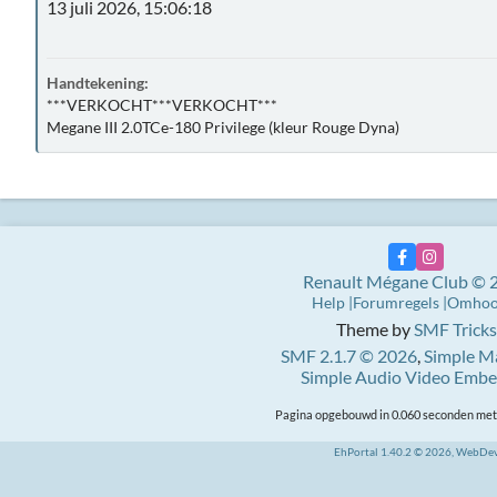
13 juli 2026, 15:06:18
Handtekening:
***VERKOCHT***VERKOCHT***
Megane III 2.0TCe-180 Privilege (kleur Rouge Dyna)
Renault Mégane Club © 
Help
Forumregels
Omho
Theme by
SMF Tricks
SMF 2.1.7 © 2026
,
Simple M
Simple Audio Video Emb
Pagina opgebouwd in 0.060 seconden met 
EhPortal 1.40.2 © 2026, WebDe