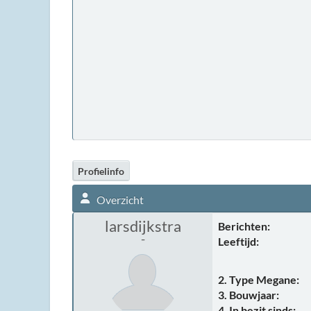
Profielinfo
Overzicht
larsdijkstra
Berichten:
-
Leeftijd:
2. Type Megane:
3. Bouwjaar:
4. In bezit sinds: