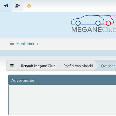
Hoofdmenu
Renault Mégane Club
Profiel van MarcN
Overzich
Advertenties