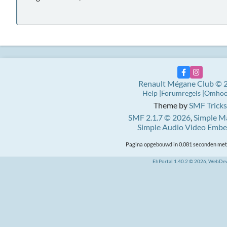
Renault Mégane Club © 
Help
Forumregels
Omho
Theme by
SMF Tricks
SMF 2.1.7 © 2026
,
Simple M
Simple Audio Video Emb
Pagina opgebouwd in 0.081 seconden met 
EhPortal 1.40.2 © 2026, WebDe