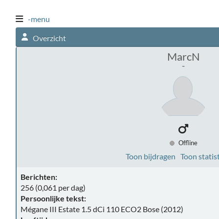
-menu
Overzicht
MarcN
-
Offline
Toon bijdragen
Toon statis
Berichten:
256 (0,061 per dag)
Persoonlijke tekst:
Mégane III Estate 1.5 dCi 110 ECO2 Bose (2012)