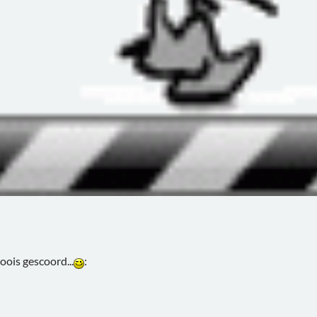
ois gescoord...
: