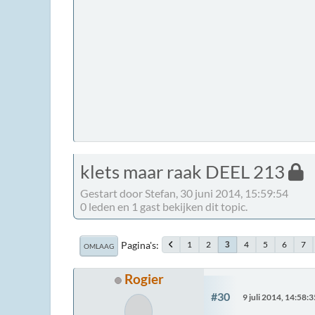
klets maar raak DEEL 213
Gestart door Stefan, 30 juni 2014, 15:59:54
0 leden en 1 gast bekijken dit topic.
Pagina's
1
2
4
5
6
7
3
OMLAAG
Rogier
#30
9 juli 2014, 14:58:3