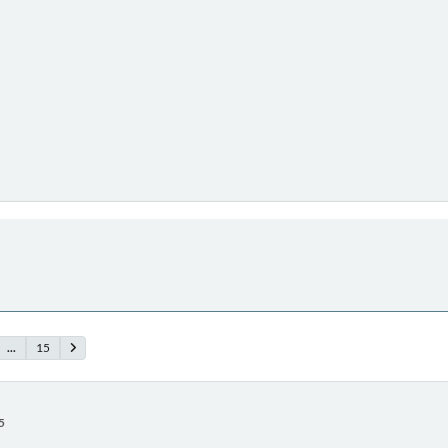
...
15
5