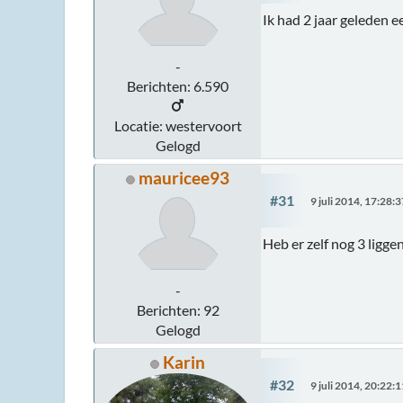
Ik had 2 jaar geleden 
-
Berichten: 6.590
Locatie: westervoort
Gelogd
mauricee93
#31
9 juli 2014, 17:28:3
Heb er zelf nog 3 ligg
-
Berichten: 92
Gelogd
Karin
#32
9 juli 2014, 20:22:1