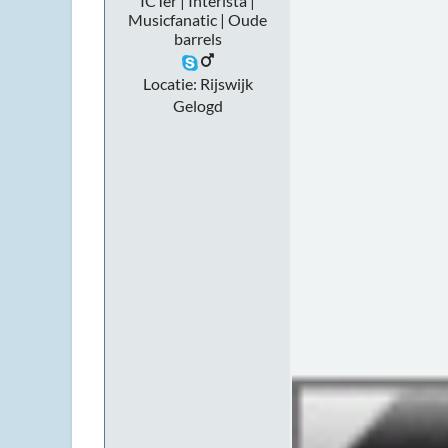
ICTer | Interista |
Musicfanatic | Oude
barrels
Locatie: Rijswijk
Gelogd