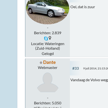
Oei, dat is zuur
-
Berichten: 2.839
Locatie: Wateringen
(Zuid-Holland)
Gelogd
Dante
Webmaster
#33
9 juli 2014, 21:15:2
Vandaag de Volvo wegge
-
Berichten: 5.050