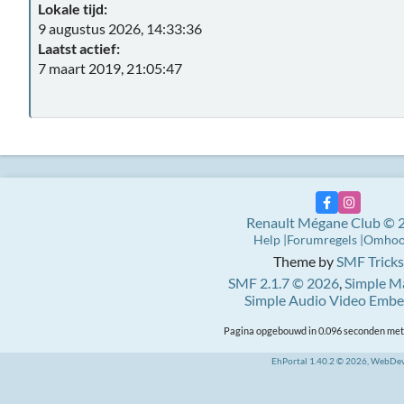
Lokale tijd:
9 augustus 2026, 14:33:36
Laatst actief:
7 maart 2019, 21:05:47
Renault Mégane Club © 
Help
Forumregels
Omho
Theme by
SMF Tricks
SMF 2.1.7 © 2026
,
Simple M
Simple Audio Video Emb
Pagina opgebouwd in 0.096 seconden met 
EhPortal 1.40.2 © 2026, WebDe