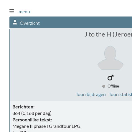
-menu
Overzicht
J to the H (Jeroe
-
Offline
Toon bijdragen
Toon statis
Berichten:
864 (0,168 per dag)
Persoonlijke tekst:
Megane II phase I Grandtour LPG.