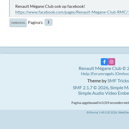
Renault Mégane Club ook op facebook!
https://www.facebook.com/pages/Renault-Megane-Club-RMC
Pagina's
1
OMHOOG
Renault Mégane Club © 
Help
Forumregels
Omho
Theme by
SMF Tricks
SMF 2.1.7 © 2026
,
Simple M
Simple Audio Video Emb
Pagina opgebouwd in 0.319 seconden met 
EhPortal 1.40.2 © 2026, WebDe