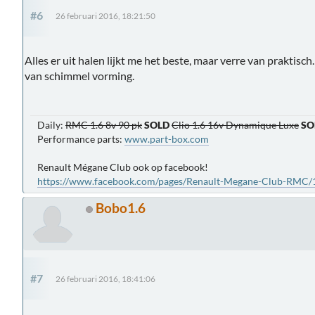
#6
26 februari 2016, 18:21:50
Alles er uit halen lijkt me het beste, maar verre van praktisch.
van schimmel vorming.
Daily:
RMC 1.6 8v 90 pk
SOLD
Clio 1.6 16v Dynamique Luxe
SO
Performance parts:
www.part-box.com
Renault Mégane Club ook op facebook!
https://www.facebook.com/pages/Renault-Megane-Club-RMC
Bobo1.6
#7
26 februari 2016, 18:41:06