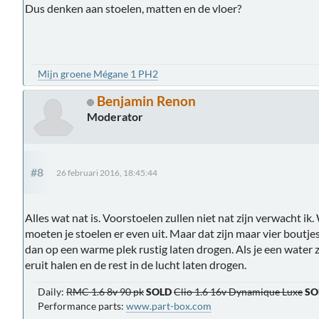
Dus denken aan stoelen, matten en de vloer?
Mijn groene Mégane 1 PH2
Benjamin Renon
Moderator
#8
26 februari 2016, 18:45:44
Alles wat nat is. Voorstoelen zullen niet nat zijn verwacht ik. 
moeten je stoelen er even uit. Maar dat zijn maar vier boutje
dan op een warme plek rustig laten drogen. Als je een water
eruit halen en de rest in de lucht laten drogen.
Daily:
RMC 1.6 8v 90 pk
SOLD
Clio 1.6 16v Dynamique Luxe
SO
Performance parts:
www.part-box.com