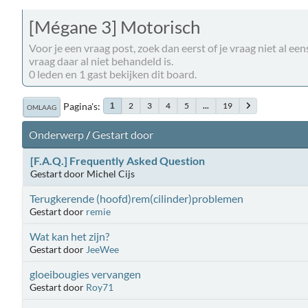
[Mégane 3] Motorisch
Voor je een vraag post, zoek dan eerst of je vraag niet al eens 
vraag daar al niet behandeld is.
0 leden en 1 gast bekijken dit board.
Pagina's
2
3
4
5
...
19
1
OMLAAG
Onderwerp
/
Gestart door
[F.A.Q.] Frequently Asked Question
Gestart door Michel Cijs
Terugkerende (hoofd)rem(cilinder)problemen
Gestart door
remie
Wat kan het zijn?
Gestart door
JeeWee
gloeibougies vervangen
Gestart door
Roy71