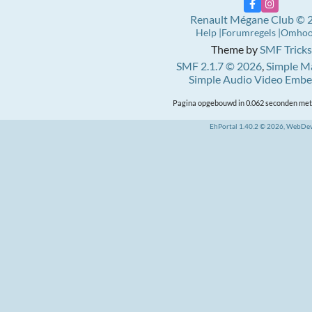
Renault Mégane Club © 
Help
Forumregels
Omho
Theme by
SMF Tricks
SMF 2.1.7 © 2026
,
Simple M
Simple Audio Video Emb
Pagina opgebouwd in 0.062 seconden met 
EhPortal 1.40.2 © 2026, WebDe