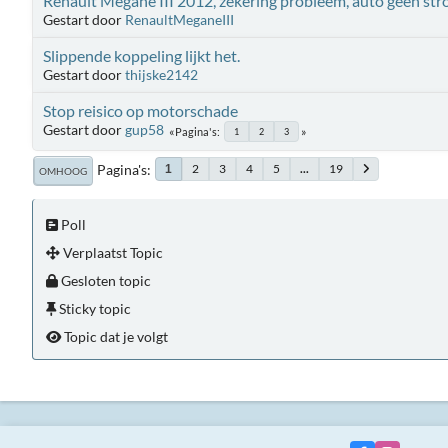
Renault Megane III 2012, zekering probleem, auto geen st
Gestart door
RenaultMeganeIII
Slippende koppeling lijkt het.
Gestart door
thijske2142
Stop reisico op motorschade
Gestart door
gup58
Pagina's
1
2
3
Pagina's
2
3
4
5
...
19
1
OMHOOG
Poll
Verplaatst Topic
Gesloten topic
Sticky topic
Topic dat je volgt