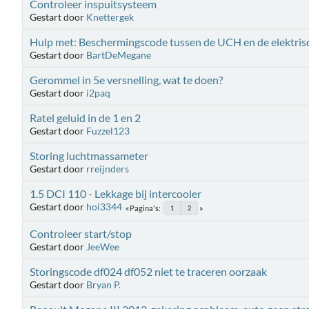
Controleer inspuitsysteem
Gestart door
Knettergek
Hulp met: Beschermingscode tussen de UCH en de elektris
Gestart door
BartDeMegane
Gerommel in 5e versnelling, wat te doen?
Gestart door
i2paq
Ratel geluid in de 1 en 2
Gestart door
Fuzzel123
Storing luchtmassameter
Gestart door
rreijnders
1.5 DCI 110 - Lekkage bij intercooler
Gestart door
hoi3344
Pagina's
1
2
Controleer start/stop
Gestart door
JeeWee
Storingscode df024 df052 niet te traceren oorzaak
Gestart door
Bryan P.