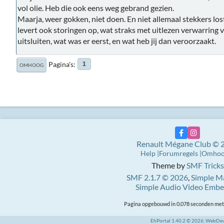
vol olie. Heb die ook eens weg gebrand gezien.
Maarja, weer gokken, niet doen. En niet allemaal stekkers lo
levert ook storingen op, wat straks met uitlezen verwarring 
uitsluiten, wat was er eerst, en wat heb jij dan veroorzaakt.
Pagina's
1
OMHOOG
Renault Mégane Club © 
Help
Forumregels
Omho
Theme by
SMF Tricks
SMF 2.1.7 © 2026
,
Simple M
Simple Audio Video Emb
Pagina opgebouwd in 0.078 seconden met 
EhPortal 1.40.2 © 2026, WebDe