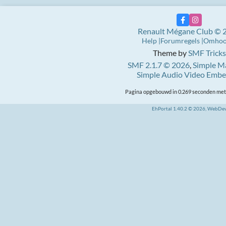
Renault Mégane Club © 
Help
Forumregels
Omho
Theme by
SMF Tricks
SMF 2.1.7 © 2026
,
Simple M
Simple Audio Video Emb
Pagina opgebouwd in 0.269 seconden met 
EhPortal 1.40.2 © 2026, WebDe