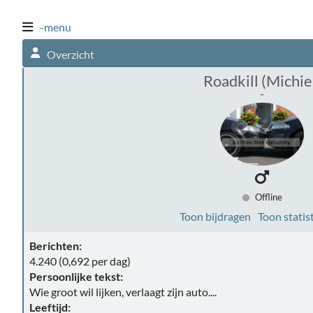
-menu
Overzicht
Roadkill (Michie
-
Offline
Toon bijdragen
Toon statis
Berichten:
4.240 (0,692 per dag)
Persoonlijke tekst:
Wie groot wil lijken, verlaagt zijn auto....
Leeftijd: