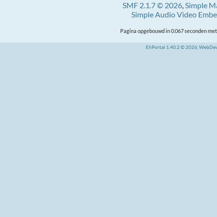
SMF 2.1.7 © 2026
,
Simple M
Simple Audio Video Emb
Pagina opgebouwd in 0.067 seconden met 
EhPortal 1.40.2 © 2026, WebDe