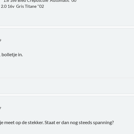
.6 16v Bleu Crepuscule Automatic '00
0 16v Gris Titane "02
9
bolletje in.
7
n je meet op de stekker. Staat er dan nog steeds spanning?