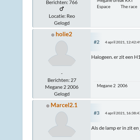
Megane break RXT 1
Berichten: 766
Espace The race 2.
Locatie: Reo
Gelogd
holie2
#2
4 april 2021, 12:42:4
Halogeen. er zit een H1 
-
Berichten: 27
Megane 2 2006
Megane 2 2006
Gelogd
Marcel2.1
#3
4 april 2021, 16:38:4
Als de lamp er in zit e