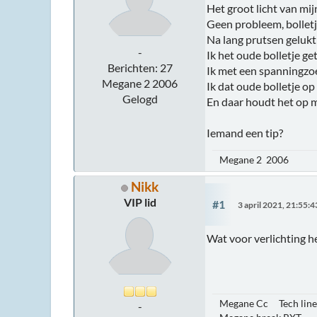
Het groot licht van mi
Geen probleem, bolletj
Na lang prutsen gelukt maar
-
Ik het oude bolletje get
Berichten: 27
Ik met een spanningzoek
Megane 2 2006
Ik dat oude bolletje op h
Gelogd
En daar houdt het op m
Iemand een tip?
Megane 2 2006
Nikk
VIP lid
#1
3 april 2021, 21:55:4
Wat voor verlichting h
Megane Cc Tech line
-