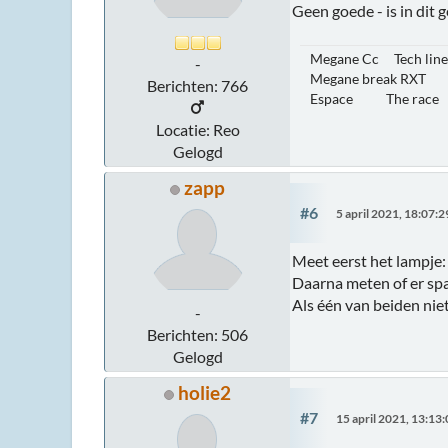
Geen goede - is in dit 
Megane Cc Tech line
-
Megane break RXT 1
Berichten: 766
Espace The race 2.
Locatie: Reo
Gelogd
zapp
#6
5 april 2021, 18:07:2
Meet eerst het lampje
Daarna meten of er spa
Als één van beiden niet
-
Berichten: 506
Gelogd
holie2
#7
15 april 2021, 13:13