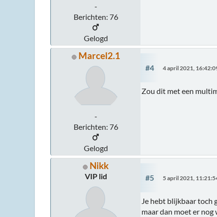
-
Berichten: 76
Gelogd
Marcel2.1
#4
4 april 2021, 16:42:0
Zou dit met een multim
-
Berichten: 76
Gelogd
Nikk
VIP lid
#5
5 april 2021, 11:21:5
Je hebt blijkbaar toch 
maar dan moet er nog 