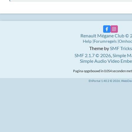
Renault Mégane Club © 
Help
Forumregels
Omho
Theme by
SMF Tricks
SMF 2.1.7 © 2026
,
Simple M
Simple Audio Video Emb
Pagina opgebouwd in 0.054 seconden met 
EhPortal 1.40.2 © 2026, WebDe