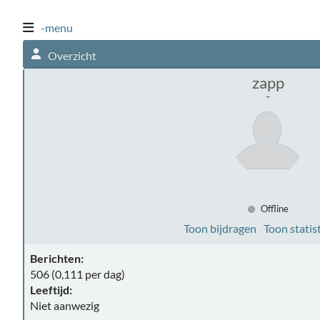
-menu
Overzicht
zapp
-
Offline
Toon bijdragen
Toon statis
Berichten:
506 (0,111 per dag)
Leeftijd:
Niet aanwezig