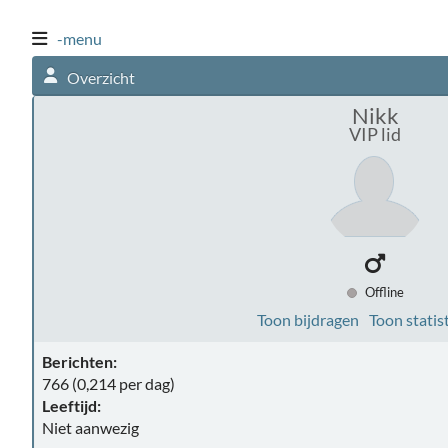
-menu
Overzicht
Nikk
VIP lid
Offline
Toon bijdragen
Toon statis
Berichten:
766 (0,214 per dag)
Leeftijd:
Niet aanwezig