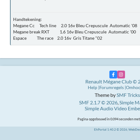
Handtekening:
Megane Cc Tech line 2.0 16v Bleu Crepuscule Automatic '08
Megane break RXT 1.6 16v Bleu Crepuscule Automatic '00
Espace The race 2.0 16v Gris Titane "02
Renault Mégane Club © 
Help
Forumregels
Omho
Theme by
SMF Tricks
SMF 2.1.7 © 2026
,
Simple M
Simple Audio Video Emb
Pagina opgebouwd in 0.094 seconden met 
EhPortal 1.40.2 © 2026, WebDe