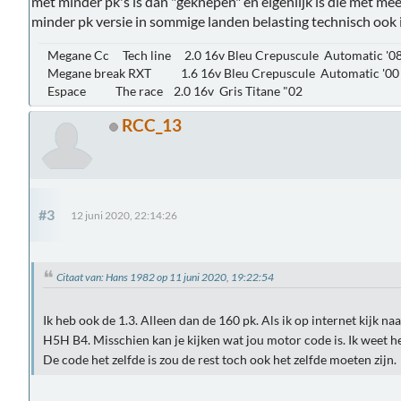
met minder pk's is dan "geknepen" en eigenlijk is die met mee
minder pk versie in sommige landen belasting technisch ook 
Megane Cc Tech line 2.0 16v Bleu Crepuscule Automatic '0
Megane break RXT 1.6 16v Bleu Crepuscule Automatic '00
Espace The race 2.0 16v Gris Titane "02
RCC_13
#3
12 juni 2020, 22:14:26
Citaat van: Hans 1982 op 11 juni 2020, 19:22:54
Ik heb ook de 1.3. Alleen dan de 160 pk. Als ik op internet kijk na
H5H B4. Misschien kan je kijken wat jou motor code is. Ik weet he
De code het zelfde is zou de rest toch ook het zelfde moeten zijn.