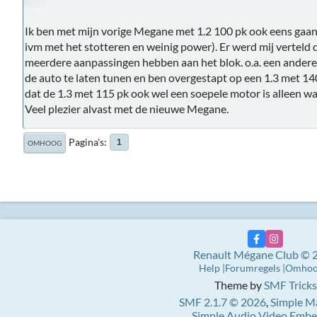
Ik ben met mijn vorige Megane met 1.2 100 pk ook eens gaan 
ivm met het stotteren en weinig power). Er werd mij verteld d
meerdere aanpassingen hebben aan het blok. o.a. een andere 
de auto te laten tunen en ben overgestapt op een 1.3 met 140 p
dat de 1.3 met 115 pk ook wel een soepele motor is alleen wa
Veel plezier alvast met de nieuwe Megane.
Pagina's
1
OMHOOG
Renault Mégane Club © 
Help
Forumregels
Omho
Theme by
SMF Tricks
SMF 2.1.7 © 2026
,
Simple M
Simple Audio Video Emb