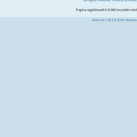
Pagina opgebouwd in 0.060 seconden met 
EhPortal 1.40.2 © 2026, WebDe