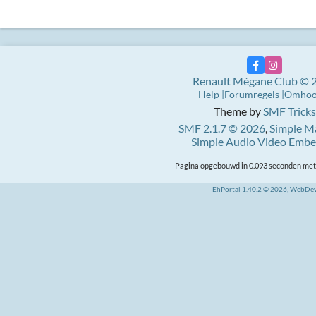
Renault Mégane Club © 
Help
Forumregels
Omho
Theme by
SMF Tricks
SMF 2.1.7 © 2026
,
Simple M
Simple Audio Video Emb
Pagina opgebouwd in 0.093 seconden met 
EhPortal 1.40.2 © 2026, WebDe