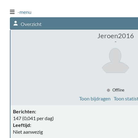
-menu
Overzicht
Jeroen2016
-
Offline
Toon bijdragen
Toon statis
Berichten:
147 (0,041 per dag)
Leeftijd:
Niet aanwezig