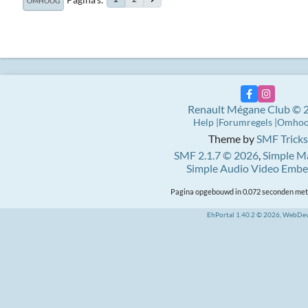
OMHOOG
Renault Mégane Club © 
Help
Forumregels
Omho
Theme by
SMF Tricks
SMF 2.1.7 © 2026
,
Simple M
Simple Audio Video Emb
Pagina opgebouwd in 0.072 seconden met 
EhPortal 1.40.2 © 2026, WebDe