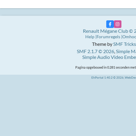
Renault Mégane Club © 
Help
Forumregels
Omho
Theme by
SMF Tricks
SMF 2.1.7 © 2026
,
Simple M
Simple Audio Video Emb
Pagina opgebouwd in 0.281 seconden met 
EhPortal 1.40.2 © 2026, WebDe