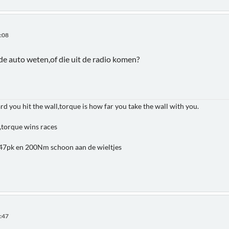
9:08
 de auto weten,of die uit de radio komen?
 you hit the wall,torque is how far you take the wall with you.
,torque wins races
7pk en 200Nm schoon aan de wieltjes
3:47