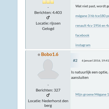
Wat niet past, wordt 
-
Berichten: 4.403
mégane 3 hb tce180 p
Locatie: rijssen
renault 4cv 1956 en 4
Gelogd
facebook
instagram
Bobo1.6
#2
6 januari 2016, 19:4
Is natuurlijk een optie
aansluiten
-
Berichten: 327
Mijn groene Mégane 
Locatie: Nederhorst den
berg