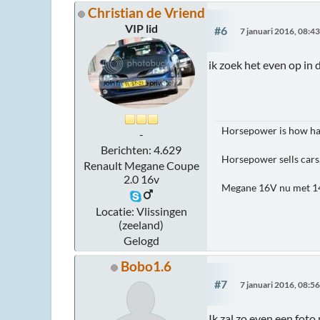
Christian de Vriend
VIP lid
#6
7 januari 2016, 08:4
ik zoek het even op in 
Horsepower is how hard
-
Berichten: 4.629
Horsepower sells cars
Renault Megane Coupe
2.0 16v
Megane 16V nu met 14
Locatie: Vlissingen
(zeeland)
Gelogd
Bobo1.6
#7
7 januari 2016, 08:5
Ik zal zo even een fot