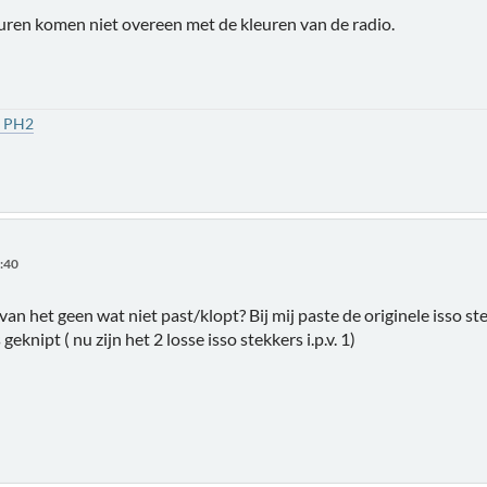
euren komen niet overeen met de kleuren van de radio.
1 PH2
5:40
an het geen wat niet past/klopt? Bij mij paste de originele isso ste
geknipt ( nu zijn het 2 losse isso stekkers i.p.v. 1)