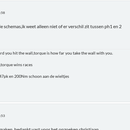
3:58
de schemas,ik weet alleen niet of er verschil zit tussen ph1 en 2
 you hit the wall,torque is how far you take the wall with you.
,torque wins races
7pk en 200Nm schoon aan de wieltjes
6:53
o maken, bedankt vast voor het opzoeken christiaan