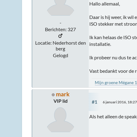
Hallo allemaal,
Daar is hij weer, ik w
-
ISO stekker met stroom
Berichten: 327
Ik kan helaas de ISO s
Locatie: Nederhorst den
installatie.
berg
Gelogd
Ik probeer nu dus te ac
Vast bedankt voor de r
Mijn groene Mégane 
mark
VIP lid
#1
6 januari 2016, 18:2
Als het alleen de spea