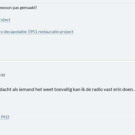
gewoon pas gemaakt!
roject
cv decapotable 1951 restauratie project
1:32
, dacht als iemand het weet toevallig kan ik de radio vast erin doe
1 PH2