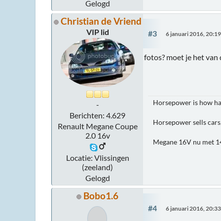
Gelogd
Christian de Vriend
VIP lid
#3
6 januari 2016, 20:1
fotos? moet je het van
Horsepower is how hard
-
Berichten: 4.629
Horsepower sells cars
Renault Megane Coupe
2.0 16v
Megane 16V nu met 14
Locatie: Vlissingen
(zeeland)
Gelogd
Bobo1.6
#4
6 januari 2016, 20:3