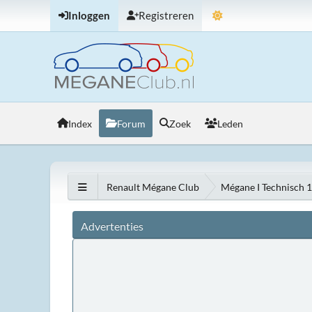
Inloggen
Registreren
Index
Forum
Zoek
Leden
Renault Mégane Club
Mégane I Technisch 
Advertenties