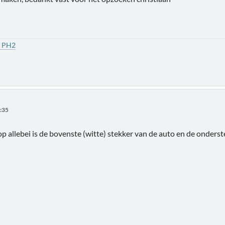
1 PH2
3:35
p allebei is de bovenste (witte) stekker van de auto en de onderst