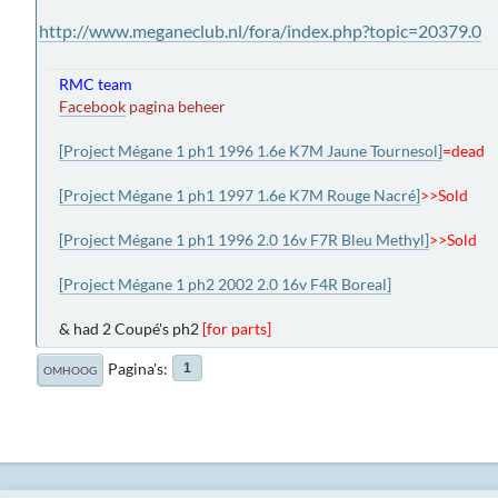
http://www.meganeclub.nl/fora/index.php?topic=20379.0
RMC team
Facebook
pagina beheer
[Project Mégane 1 ph1 1996 1.6e K7M Jaune Tournesol]
=dead
[Project Mégane 1 ph1 1997 1.6e K7M Rouge Nacré]
>>Sold
[Project Mégane 1 ph1 1996 2.0 16v F7R Bleu Methyl]
>>Sold
[Project Mégane 1 ph2 2002 2.0 16v F4R Boreal]
& had 2 Coupé's ph2
[for parts]
Pagina's
1
OMHOOG