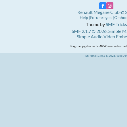
Renault Mégane Club © 
Help
Forumregels
Omho
Theme by
SMF Tricks
SMF 2.1.7 © 2026
,
Simple M
Simple Audio Video Emb
Pagina opgebouwd in 0.045 seconden met 
EhPortal 1.40.2 © 2026, WebDe