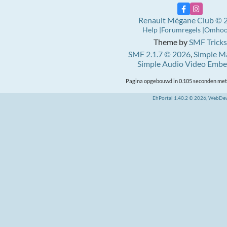
Renault Mégane Club © 
Help
Forumregels
Omho
Theme by
SMF Tricks
SMF 2.1.7 © 2026
,
Simple M
Simple Audio Video Emb
Pagina opgebouwd in 0.105 seconden met 
EhPortal 1.40.2 © 2026, WebDe