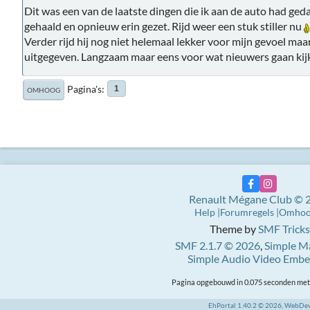
Dit was een van de laatste dingen die ik aan de auto had geda
gehaald en opnieuw erin gezet. Rijd weer een stuk stiller nu
Verder rijd hij nog niet helemaal lekker voor mijn gevoel maa
uitgegeven. Langzaam maar eens voor wat nieuwers gaan ki
Pagina's
1
OMHOOG
Renault Mégane Club © 
Help
Forumregels
Omho
Theme by
SMF Tricks
SMF 2.1.7 © 2026
,
Simple M
Simple Audio Video Emb
Pagina opgebouwd in 0.075 seconden met 
EhPortal 1.40.2 © 2026, WebDe