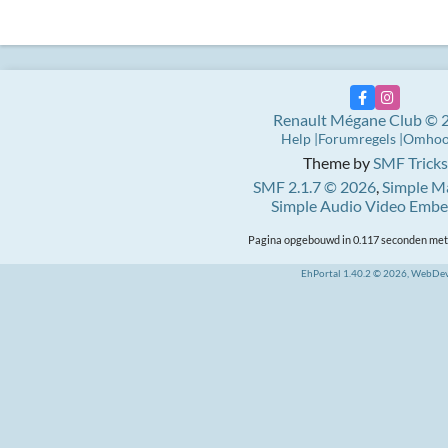
Renault Mégane Club © 
Help
Forumregels
Omho
Theme by
SMF Tricks
SMF 2.1.7 © 2026
,
Simple M
Simple Audio Video Emb
Pagina opgebouwd in 0.117 seconden met 
EhPortal 1.40.2 © 2026, WebDe