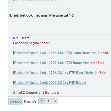
Ik heb het ook met mijn Megane uit 96..
RMC team
Facebook
pagina beheer
[Project Mégane 1 ph1 1996 1.6e K7M Jaune Tournesol]
=dead
[Project Mégane 1 ph1 1997 1.6e K7M Rouge Nacré]
>>Sold
[Project Mégane 1 ph1 1996 2.0 16v F7R Bleu Methyl]
>>Sold
[Project Mégane 1 ph2 2002 2.0 16v F4R Boreal]
& had 2 Coupé's ph2
[for parts]
Pagina's
2
1
OMHOOG