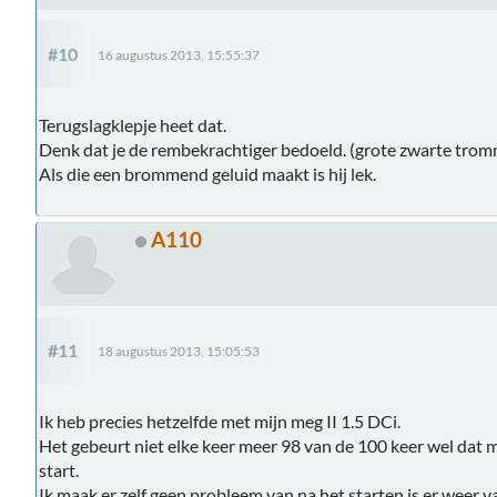
#10
16 augustus 2013, 15:55:37
Terugslagklepje heet dat.
Denk dat je de rembekrachtiger bedoeld. (grote zwarte trom
Als die een brommend geluid maakt is hij lek.
A110
#11
18 augustus 2013, 15:05:53
Ik heb precies hetzelfde met mijn meg II 1.5 DCi.
Het gebeurt niet elke keer meer 98 van de 100 keer wel dat m
start.
Ik maak er zelf geen probleem van na het starten is er weer 