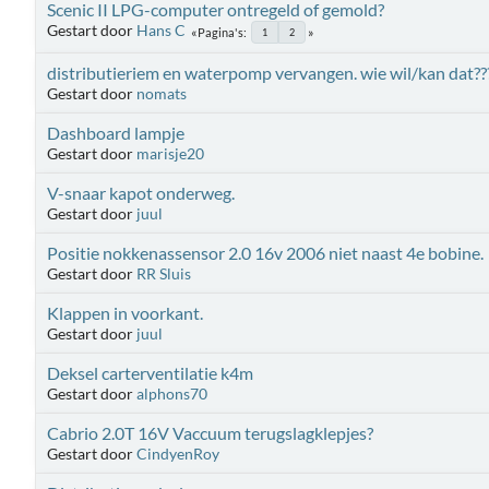
Scenic II LPG-computer ontregeld of gemold?
Gestart door
Hans C
Pagina's
1
2
distributieriem en waterpomp vervangen. wie wil/kan dat??
Gestart door
nomats
Dashboard lampje
Gestart door
marisje20
V-snaar kapot onderweg.
Gestart door
juul
Positie nokkenassensor 2.0 16v 2006 niet naast 4e bobine.
Gestart door
RR Sluis
Klappen in voorkant.
Gestart door
juul
Deksel carterventilatie k4m
Gestart door
alphons70
Cabrio 2.0T 16V Vaccuum terugslagklepjes?
Gestart door
CindyenRoy