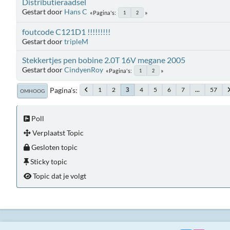
Distributieraadsel
Gestart door
Hans C
Pagina's
1
2
foutcode C121D1 !!!!!!!!!
Gestart door
tripleM
Stekkertjes pen bobine 2.0T 16V megane 2005
Gestart door
CindyenRoy
Pagina's
1
2
Pagina's
1
2
4
5
6
7
...
57
3
OMHOOG
Poll
Verplaatst Topic
Gesloten topic
Sticky topic
Topic dat je volgt