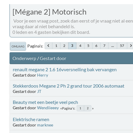
[Mégane 2] Motorisch
Voor je een vraag post, zoek dan eerst of je vraag niet al eens 
vraag daar al niet behandeld is.
0 leden en 4 gasten bekijken dit board.
Pagina's
1
2
4
5
6
7
...
57
3
OMLAAG
Onderwerp
/
Gestart door
renault megane 2 1.6 16vversnelling bak vervangen
Gestart door
Herry
Stekkerdoos Megane 2 Ph 2 grand tour 2006 automaat
Gestart door
JT
Beauty met een beetje veel pech
Gestart door
Wendiieeey
Pagina's
1
2
Elektrische ramen
Gestart door
marknee