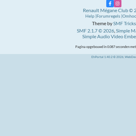
Renault Mégane Club © 
Help
Forumregels
Omho
Theme by
SMF Tricks
SMF 2.1.7 © 2026
,
Simple M
Simple Audio Video Emb
Pagina opgebouwd in 0.087 seconden met 
EhPortal 1.40.2 © 2026, WebDe