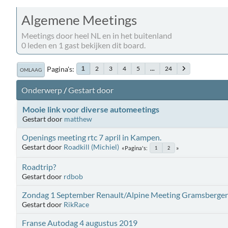
Algemene Meetings
Meetings door heel NL en in het buitenland
0 leden en 1 gast bekijken dit board.
Pagina's
2
3
4
5
...
24
1
OMLAAG
Onderwerp
/
Gestart door
Mooie link voor diverse automeetings
Gestart door
matthew
Openings meeting rtc 7 april in Kampen.
Gestart door
Roadkill (Michiel)
Pagina's
1
2
Roadtrip?
Gestart door
rdbob
Zondag 1 September Renault/Alpine Meeting Gramsberge
Gestart door
RikRace
Franse Autodag 4 augustus 2019