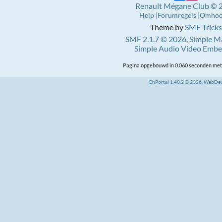
Renault Mégane Club © 
Help
Forumregels
Omho
Theme by
SMF Tricks
SMF 2.1.7 © 2026
,
Simple M
Simple Audio Video Emb
Pagina opgebouwd in 0.060 seconden met 
EhPortal 1.40.2 © 2026, WebDe