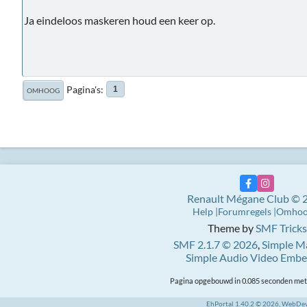
Ja eindeloos maskeren houd een keer op.
Pagina's
1
OMHOOG
Renault Mégane Club © 
Help
Forumregels
Omho
Theme by
SMF Tricks
SMF 2.1.7 © 2026
,
Simple M
Simple Audio Video Emb
Pagina opgebouwd in 0.085 seconden met 
EhPortal 1.40.2 © 2026, WebDe