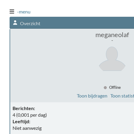
-menu
Overzicht
meganeolaf
-
Offline
Toon bijdragen
Toon statis
Berichten:
4 (0,001 per dag)
Leeftijd:
Niet aanwezig