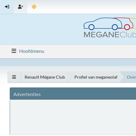
Hoofdmenu
Renault Mégane Club
Profiel van meganeolaf
Over
Advertenties