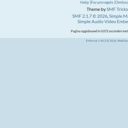
Help
Forumregels
Omho
Theme by
SMF Tricks
SMF 2.1.7 © 2026
,
Simple M
Simple Audio Video Emb
Pagina opgebouwd in 0.072 seconden met 
EhPortal 1.40.2 © 2026, WebDe