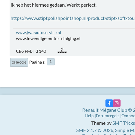
Ik heb het hiermee gedaan. Werkt perfect.
https://www.stiptpolishpointshop.nl/product/stipt-soft-to
www.jwa-autoservice.nl
www.inwendige-motorreiniging.nl
Clio Hybrid 140
Pagina's
1
OMHOOG
Renault Mégane Club © 
Help
Forumregels
Omho
Theme by
SMF Tricks
SMF 2.1.7 © 2026
,
Simple M