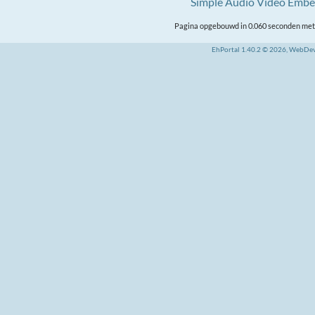
Simple Audio Video Emb
Pagina opgebouwd in 0.060 seconden met 
EhPortal 1.40.2 © 2026, WebDe