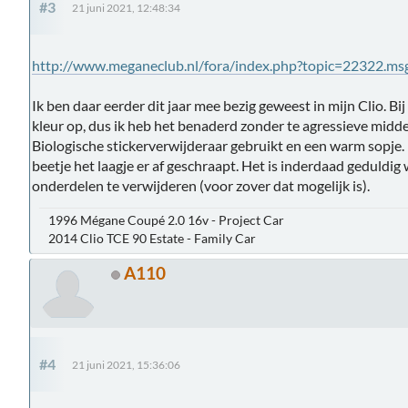
#3
21 juni 2021, 12:48:34
http://www.meganeclub.nl/fora/index.php?topic=22322.
Ik ben daar eerder dit jaar mee bezig geweest in mijn Clio. Bij 
kleur op, dus ik heb het benaderd zonder te agressieve midde
Biologische stickerverwijderaar gebruikt en een warm sopje. M
beetje het laagje er af geschraapt. Het is inderdaad geduldig
onderdelen te verwijderen (voor zover dat mogelijk is).
1996 Mégane Coupé 2.0 16v - Project Car
2014 Clio TCE 90 Estate - Family Car
A110
#4
21 juni 2021, 15:36:06