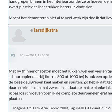
handgrepen binnen in het interieur zonder ze te hoeven dem
zwart plastic dat ik er stukken beter uit vindt zien.
Mocht het demonteren niet al te veel werk zijn doe ik dat li
larsdijkstra
#1
20 juni 2021, 11:30:39
Met bv thinner of aceton moet het lukken, wel een vies en tij
schuurpapier daarbij (korrel 800 of 1000 bv) is ook een optie.
de losse deurgrepen kaal maken en spuiten. Zo heb ik dat geda
daarna primer, dan mat zwart en als laatste matte blanke lak
ik pas los schroeven toen ik de complete deurpanelen eraf had 
plaatsen
Megane 1 2.0 16v Aria Cabrio 2003, Laguna lll GT GrandTour 2.