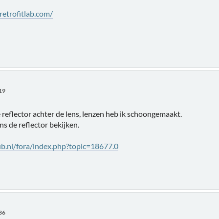
retrofitlab.com/
:19
e reflector achter de lens, lenzen heb ik schoongemaakt.
s de reflector bekijken.
b.nl/fora/index.php?topic=18677.0
:36