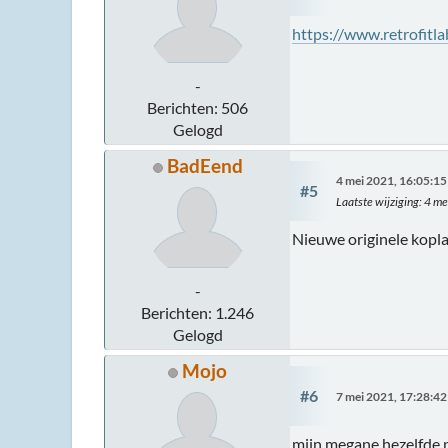
https://www.retrofit
-
Berichten: 506
Gelogd
BadEend
4 mei 2021, 16:05:15
#5
Laatste wijziging
: 4 m
Nieuwe originele kopla
-
Berichten: 1.246
Gelogd
Mojo
#6
7 mei 2021, 17:28:42
mijn megane hezelfde 