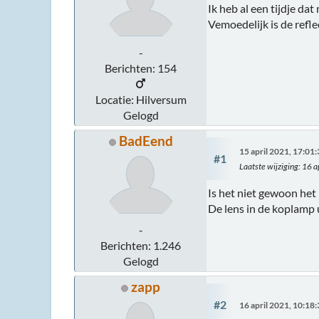
Ik heb al een tijdje dat
Vemoedelijk is de refle
-
Berichten: 154
Locatie: Hilversum
Gelogd
BadEend
15 april 2021, 17:01
#1
Laatste wijziging
: 16 
Is het niet gewoon het
De lens in de koplamp 
-
Berichten: 1.246
Gelogd
zapp
#2
16 april 2021, 10:18