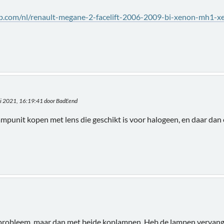
lab.com/nl/renault-megane-2-facelift-2006-2009-bi-xenon-mh1-
ei 2021, 16:19:41 door BadEend
mpunit kopen met lens die geschikt is voor halogeen, en daar dan 
probleem..maar dan met beide koplampen. Heb de lampen vervange