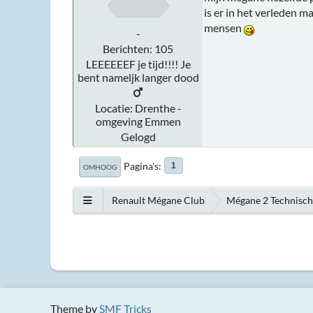
is er in het verleden m
mensen
-
Berichten: 105
LEEEEEEF je tijd!!!! Je
bent nameljk langer dood
Locatie: Drenthe -
omgeving Emmen
Gelogd
Pagina's
1
OMHOOG
Renault Mégane Club
Mégane 2 Technisc
Theme by
SMF Tricks