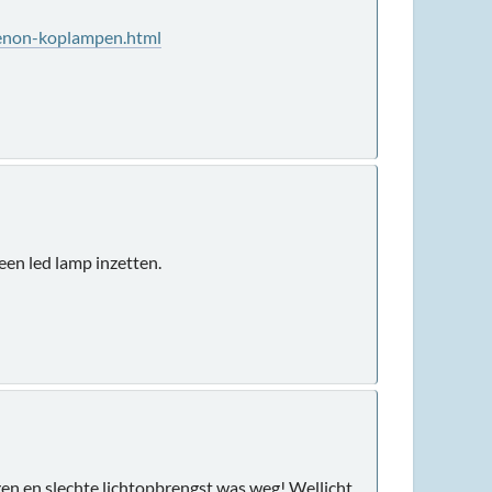
xenon-koplampen.html
een led lamp inzetten.
n en slechte lichtopbrengst was weg! Wellicht