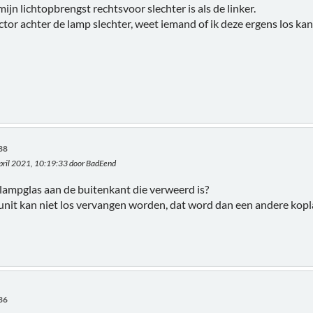
 mijn lichtopbrengst rechtsvoor slechter is als de linker.
ctor achter de lamp slechter, weet iemand of ik deze ergens los ka
:38
april 2021, 10:19:33 door BadEend
 lampglas aan de buitenkant die verweerd is?
unit kan niet los vervangen worden, dat word dan een andere kop
:36