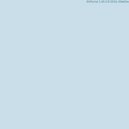
EhPortal 1.40.2 © 2026, WebDe