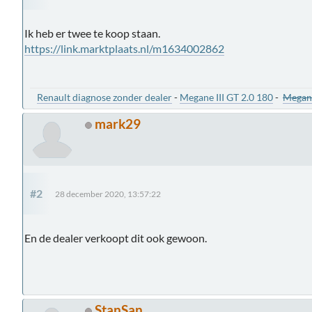
Ik heb er twee te koop staan.
https://link.marktplaats.nl/m1634002862
Renault diagnose zonder dealer
-
Megane III GT 2.0 180
-
Megane
mark29
#2
28 december 2020, 13:57:22
En de dealer verkoopt dit ook gewoon.
StanSan