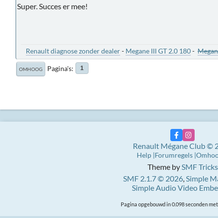
Super. Succes er mee!
Renault diagnose zonder dealer
-
Megane III GT 2.0 180
-
Megane
Pagina's
1
OMHOOG
Renault Mégane Club © 
Help
Forumregels
Omho
Theme by
SMF Tricks
SMF 2.1.7 © 2026
,
Simple M
Simple Audio Video Emb
Pagina opgebouwd in 0.098 seconden met 