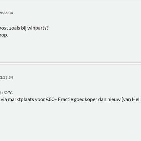
5:36:34
ost zoals bij winparts?
oop.
3:53:34
ark29.
 via marktplaats voor €80,- Fractie goedkoper dan nieuw (van Hella