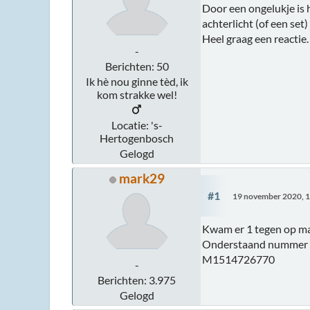
Door een ongelukje is 
achterlicht (of een set)
Heel graag een reactie
-
Berichten: 50
Ik hè nou ginne tèd, ik
kom strakke wel!
Locatie: 's-
Hertogenbosch
Gelogd
mark29
#1
19 november 2020, 1
Kwam er 1 tegen op mar
Onderstaand nummer ff
M1514726770
-
Berichten: 3.975
Gelogd