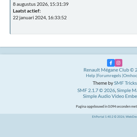
8 augustus 2026, 15:31:39
Laatst actief:
22 januari 2024, 16:33:52
Renault Mégane Club © 
Help
Forumregels
Omho
Theme by
SMF Tricks
SMF 2.1.7 © 2026
,
Simple M
Simple Audio Video Emb
Pagina opgebouwd in 0.094 seconden met 
EhPortal 1.40.2 © 2026, WebDe