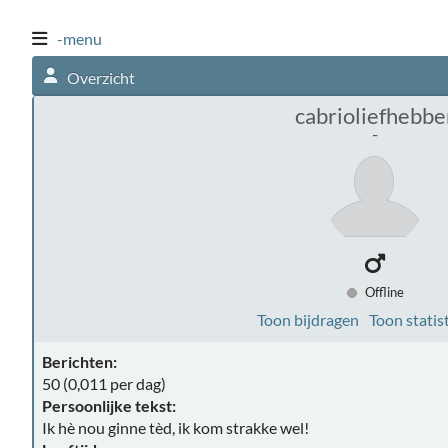
-menu
Overzicht
cabrioliefhebbe
-
Offline
Toon bijdragen
Toon statis
Berichten:
50 (0,011 per dag)
Persoonlijke tekst:
Ik hè nou ginne tèd, ik kom strakke wel!