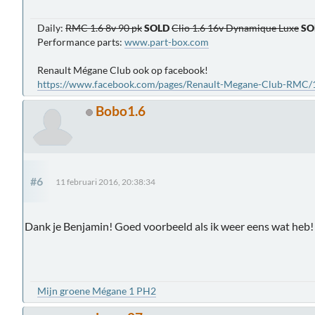
Daily:
RMC 1.6 8v 90 pk
SOLD
Clio 1.6 16v Dynamique Luxe
SO
Performance parts:
www.part-box.com
Renault Mégane Club ook op facebook!
https://www.facebook.com/pages/Renault-Megane-Club-RMC
Bobo1.6
#6
11 februari 2016, 20:38:34
Dank je Benjamin! Goed voorbeeld als ik weer eens wat heb!
Mijn groene Mégane 1 PH2