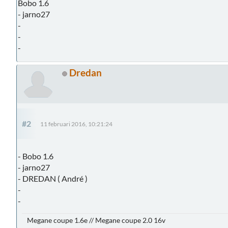
Bobo 1.6
- jarno27
-
-
-
Dredan
#2
11 februari 2016, 10:21:24
- Bobo 1.6
- jarno27
- DREDAN ( André )
-
-
Megane coupe 1.6e // Megane coupe 2.0 16v