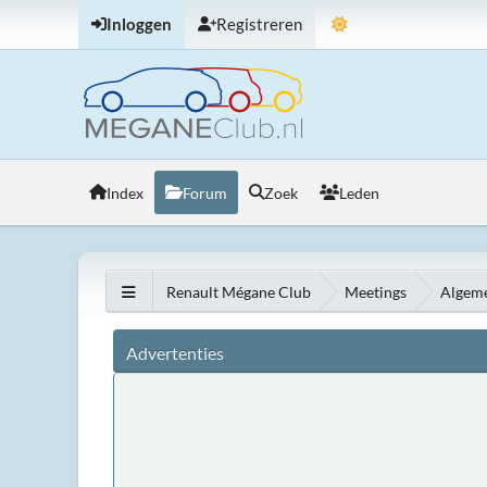
Inloggen
Registreren
Index
Forum
Zoek
Leden
Renault Mégane Club
Meetings
Algem
Advertenties