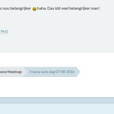
is nou belangrijker
haha. Das idd veel belangrijker man!
1 PH2
ene Meetings
Franse auto dag 07-08-2016