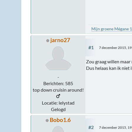
Mijn groene Mégane 
jarno27
#1
7 december 2015, 19
Zou graag willen maar n
Dus helaas kan ik nie
-
Berichten: 585
top down cruisin around!
Locatie: lelystad
Gelogd
Bobo1.6
#2
7 december 2015, 19