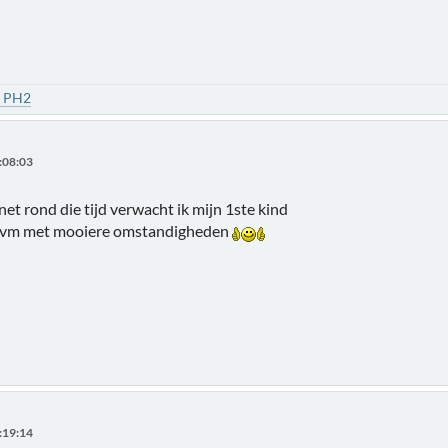
1 PH2
:08:03
et rond die tijd verwacht ik mijn 1ste kind
t ivm met mooiere omstandigheden
:19:14