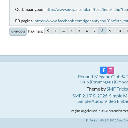
Oud, maar goud:
http://www.meganeclub.nl/fora/index.php?to
FB pagina:
https://www.facebook.com/igor.antypov.3?ref=tn_t
Pagina's
1
...
4
5
6
7
9
10
8
OMHOOG
Renault Mégane Club © 
Help
Forumregels
Omho
Theme by
SMF Tricks
SMF 2.1.7 © 2026
,
Simple M
Simple Audio Video Emb
Pagina opgebouwd in 0.134 seconden met 
EhPortal 1.40.2 © 2026, WebDe