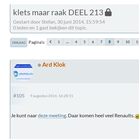
klets maar raak DEEL 213
Gestart door Stefan, 30 juni 2014, 15:59:54
0 leden en 1 gast bekijken dit topic.
Pagina's
1
...
4
5
6
7
9
10
1
8
OMLAAG
Ard Klok
#105
9 augustus 2014, 16:28:51
Je kunt naar
deze meeting
. Daar komen heel veel Renaults.