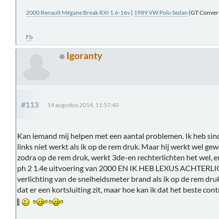
2000 Renault Mégane Break RXI 1.6-16v
|
1989 VW Polo Sedan
(GT Conversi
Fb
Igoranty
#113
14 augustus 2014, 11:57:40
Kan iemand mij helpen met een aantal problemen. Ik heb sind
links niet werkt als ik op de rem druk. Maar hij werkt wel gew
zodra op de rem druk, werkt 3de-en rechterlichten het wel, e
ph 2 1.4e uitvoering van 2000 EN IK HEB LEXUS ACHTERLICH
verlichting van de snelheidsmeter brand als ik op de rem druk 
dat er een kortsluiting zit, maar hoe kan ik dat het beste co