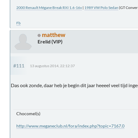
2000 Renault Mégane Break RXI 1.6-16v
|
1989 VW Polo Sedan
(GT Conversi
Fb
matthew
Erelid (VIP)
#111
13 augustus 2014, 22:12:37
Das ook zonde, daar heb je begin dit jaar heeeel veel tijd ing
Chocomel(s)
http://www.meganeclub.nl/fora/index.php?topic=7167.0