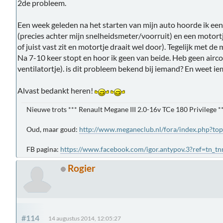
2de probleem.
Een week geleden na het starten van mijn auto hoorde ik ee
(precies achter mijn snelheidsmeter/voorruit) en een motortje
of juist vast zit en motortje draait wel door). Tegelijk met de
Na 7-10 keer stopt en hoor ik geen van beide. Heb geen airc
ventilatortje). is dit probleem bekend bij iemand? En weet ie
Alvast bedankt heren!
Nieuwe trots *** Renault Megane III 2.0-16v TCe 180 Privilege *
Oud, maar goud:
http://www.meganeclub.nl/fora/index.php?to
FB pagina:
https://www.facebook.com/igor.antypov.3?ref=tn_t
Rogier
#114
14 augustus 2014, 12:05:27