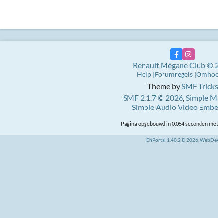
Renault Mégane Club © 
Help
Forumregels
Omho
Theme by
SMF Tricks
SMF 2.1.7 © 2026
,
Simple M
Simple Audio Video Emb
Pagina opgebouwd in 0.054 seconden met 
EhPortal 1.40.2 © 2026, WebDe