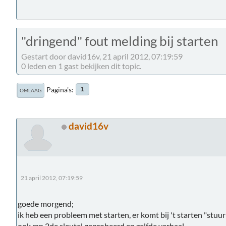
"dringend" fout melding bij starten
Gestart door david16v, 21 april 2012, 07:19:59
0 leden en 1 gast bekijken dit topic.
Pagina's
1
OMLAAG
david16v
21 april 2012, 07:19:59
goede morgend;
ik heb een probleem met starten, er komt bij 't starten "stuur
ook mn 2de sleutel geprobeerd en zelfde verhaal