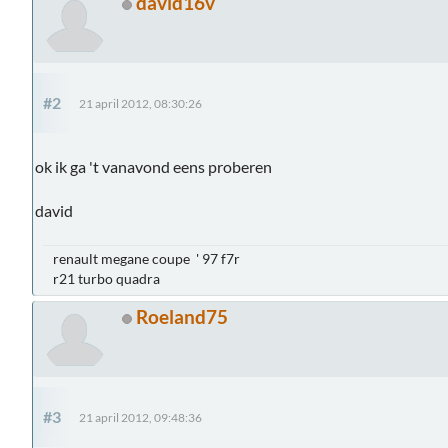
david16v
#2
21 april 2012, 08:30:26
ok ik ga 't vanavond eens proberen
david
renault megane coupe ' 97 f7r
r21 turbo quadra
Roeland75
#3
21 april 2012, 09:48:36