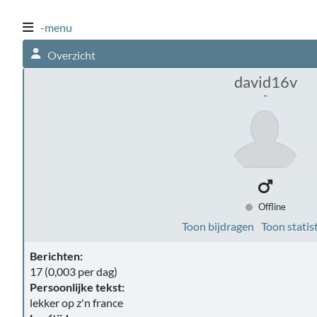
-menu
Overzicht
david16v
-
Offline
Toon bijdragen
Toon statis
Berichten:
17 (0,003 per dag)
Persoonlijke tekst:
lekker op z'n france