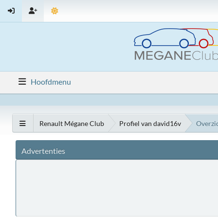
Hoofdmenu
Renault Mégane Club
Profiel van david16v
Overzi
Advertenties