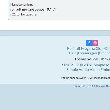
Handtekening:
renault megane coupe ' 97 f7r
r21 turbo quadra
Renault Mégane Club © 
Help
Forumregels
Omho
Theme by
SMF Tricks
SMF 2.1.7 © 2026
,
Simple M
Simple Audio Video Emb
Pagina opgebouwd in 0.237 seconden met 
EhPortal 1.40.2 © 2026, WebDe