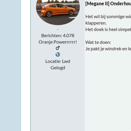
[Megane II] Onderho
Het wil bij sommige wi
klapperen.
-
Het doek is heel simpel
Berichten: 4.078
Oranje Powerrrrrr!
Wat te doen:
Je pakt je windrek en l
Locatie: Lwd
Gelogd