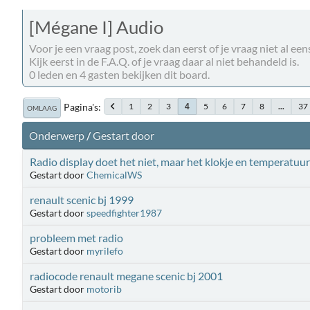
[Mégane I] Audio
Voor je een vraag post, zoek dan eerst of je vraag niet al eens
Kijk eerst in de F.A.Q. of je vraag daar al niet behandeld is.
0 leden en 4 gasten bekijken dit board.
Pagina's
1
2
3
5
6
7
8
...
37
4
OMLAAG
Onderwerp
/
Gestart door
Radio display doet het niet, maar het klokje en temperatuur
Gestart door
ChemicalWS
renault scenic bj 1999
Gestart door
speedfighter1987
probleem met radio
Gestart door
myrilefo
radiocode renault megane scenic bj 2001
Gestart door
motorib