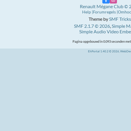
Renault Mégane Club © 
Help
Forumregels
Omho
Theme by
SMF Tricks
SMF 2.1.7 © 2026
,
Simple M
Simple Audio Video Emb
Pagina opgebouwd in 0.093 seconden met 
EhPortal 1.40.2 © 2026, WebDe