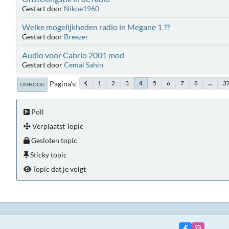
Gestart door
Nikoe1960
Welke mogelijkheden radio in Megane 1 ??
Gestart door
Breezer
Audio voor Cabrio 2001 mod
Gestart door
Cemal Sahin
Pagina's
1
2
3
5
6
7
8
...
3
4
OMHOOG
Poll
Verplaatst Topic
Gesloten topic
Sticky topic
Topic dat je volgt