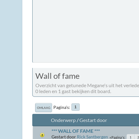
Wall of fame
Overzicht van getunede Megane's uit het verled
0 leden en 1 gast bekijken dit board.
Pagina's
1
OMLAAG
Onderwerp
/
Gestart door
*** WALL OF FAME ***
Gestart door
Rick Santbergen
Pagina's
1
2