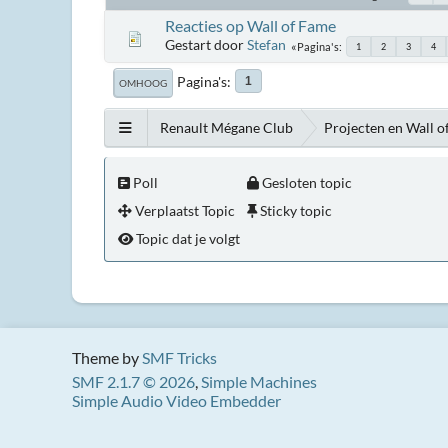
Reacties op Wall of Fame
Gestart door
Stefan
Pagina's
1
2
3
4
Pagina's
1
OMHOOG
Renault Mégane Club
Projecten en Wall o
Poll
Gesloten topic
Verplaatst Topic
Sticky topic
Topic dat je volgt
Theme by
SMF Tricks
SMF 2.1.7 © 2026
,
Simple Machines
Simple Audio Video Embedder