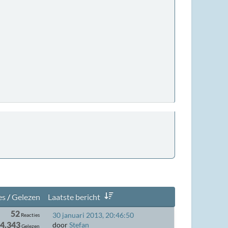
es
/
Gelezen
Laatste bericht
52
30 januari 2013, 20:46:50
Reacties
4.343
door
Stefan
Gelezen