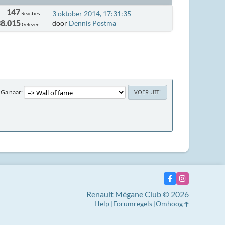
147
3 oktober 2014, 17:31:35
Reacties
8.015
door
Dennis Postma
Gelezen
Ga naar
Renault Mégane Club © 2026
Help
Forumregels
Omhoog