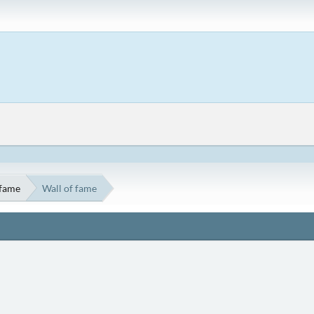
 fame
Wall of fame