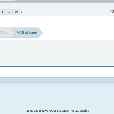
13
5
...
10
f fame
Wall of fame
Pagina opgebouwd in 0.056 seconden met 29 queries.