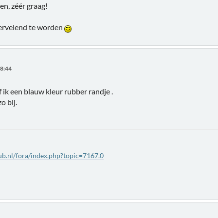
oen, zéér graag!
vervelend te worden
18:44
 ik een blauw kleur rubber randje .
o bij.
b.nl/fora/index.php?topic=7167.0