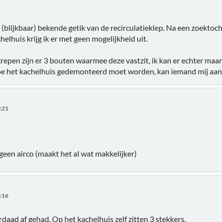
 (blijkbaar) bekende getik van de recirculatieklep. Na een zoektoc
chelhuis krijg ik er met geen mogelijkheid uit.
repen zijn er 3 bouten waarmee deze vastzit, ik kan er echter maar
oe het kachelhuis gedemonteerd moet worden, kan iemand mij aan 
1:21
geen airco (maakt het al wat makkelijker)
8:16
rdaad af gehad. Op het kachelhuis zelf zitten 3 stekkers.