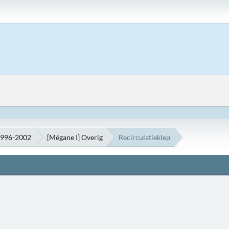
1996-2002
[Mégane I] Overig
Recirculatieklep