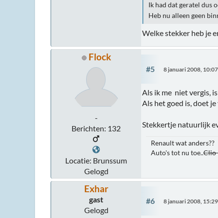
Ik had dat geratel dus 
Heb nu alleen geen bin
Welke stekker heb je e
Flock
#5
8 januari 2008, 10:0
Als ik me niet vergis, 
Als het goed is, doet j
-
Stekkertje natuurlijk e
Berichten: 132
Renault wat anders??
Auto's tot nu toe..
Clio
Locatie: Brunssum
Gelogd
Exhar
gast
#6
8 januari 2008, 15:2
Gelogd