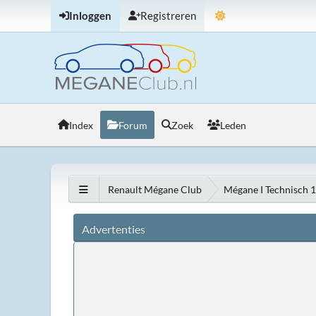
Inloggen
Registreren
Index
Forum
Zoek
Leden
Renault Mégane Club
Mégane I Technisch 
Advertenties