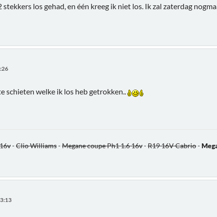
 2 stekkers los gehad, en één kreeg ik niet los. Ik zal zaterdag no
1:26
e schieten welke ik los heb getrokken..
 16v
-
Clio Williams
-
Megane coupe Ph1 1.6 16v
-
R19 16V Cabrio
-
Mega
23:13