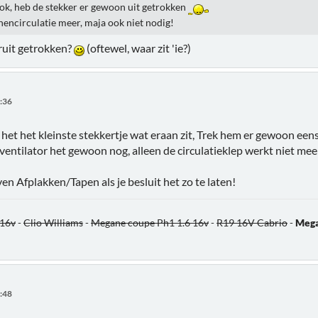
ook, heb de stekker er gewoon uit getrokken
nencirculatie meer, maja ook niet nodig!
ruit getrokken?
(oftewel, waar zit 'ie?)
7:36
is het het kleinste stekkertje wat eraan zit, Trek hem er gewoon eens
e ventilator het gewoon nog, alleen de circulatieklep werkt niet meer
ven Afplakken/Tapen als je besluit het zo te laten!
 16v
-
Clio Williams
-
Megane coupe Ph1 1.6 16v
-
R19 16V Cabrio
-
Mega
9:48