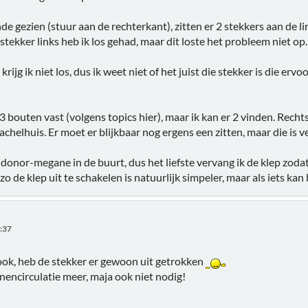
e gezien (stuur aan de rechterkant), zitten er 2 stekkers aan de l
stekker links heb ik los gehad, maar dit loste het probleem niet op.
rijg ik niet los, dus ik weet niet of het juist die stekker is die er
 3 bouten vast (volgens topics hier), maar ik kan er 2 vinden. Rec
achelhuis. Er moet er blijkbaar nog ergens een zitten, maar die is 
donor-megane in de buurt, dus het liefste vervang ik de klep zodat
zo de klep uit te schakelen is natuurlijk simpeler, maar als iets kan
2:37
 ook, heb de stekker er gewoon uit getrokken
nencirculatie meer, maja ook niet nodig!