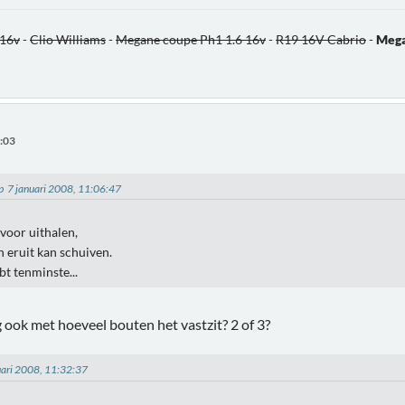
 16v
-
Clio Williams
-
Megane coupe Ph1 1.6 16v
-
R19 16V Cabrio
-
Mega
4:03
op 7 januari 2008, 11:06:47
 voor uithalen,
 eruit kan schuiven.
ebt tenminste...
g ook met hoeveel bouten het vastzit? 2 of 3?
nuari 2008, 11:32:37