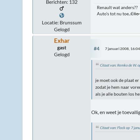
Berichten: 132
Renault wat anders??
Auto's tot nu toe..
Clio
Locatie: Brunssum
Gelogd
Exhar
gast
#4
7 januari 2008, 16:0
Gelogd
Citaat van: Remko de W. 
je moet ook de plaat er
zodat je hem naar voren
als je alle bouten los h
Ok, en weet je toevalli
Citaat van: Flock op 7 ja