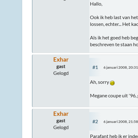
Hallo,
Ook ik heb last van het
lossen, echter... Het ka
Als ik het goed heb beg
beschreven te staan h
Exhar
gast
#1
6 januari 2008, 20:3
Gelogd
Ah, sorry
Megane coupe uit '96, 
Exhar
gast
#2
6 januari 2008, 21:5
Gelogd
Parafant heb ik er inde