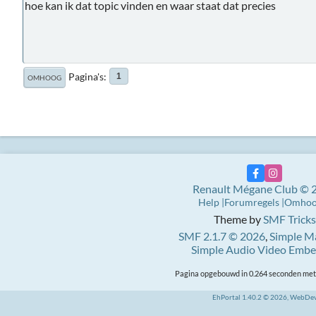
hoe kan ik dat topic vinden en waar staat dat precies
Pagina's
1
OMHOOG
Renault Mégane Club © 
Help
Forumregels
Omho
Theme by
SMF Tricks
SMF 2.1.7 © 2026
,
Simple M
Simple Audio Video Emb
Pagina opgebouwd in 0.264 seconden met 
EhPortal 1.40.2 © 2026, WebDe