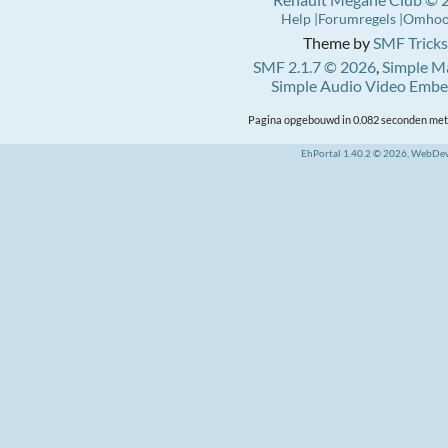
Help
Forumregels
Omho
Theme by
SMF Tricks
SMF 2.1.7 © 2026
,
Simple M
Simple Audio Video Emb
Pagina opgebouwd in 0.082 seconden met 
EhPortal 1.40.2 © 2026, WebDe