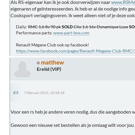
Als RS-eigenaar kan ik je ook doorverwijzen naar
www.RSMe
eigenaren of geïnteresseerden. Ik heb er al de nodige info ge
Cooksport verlagingsveren. Ik weet alleen niet of je deze ook
Daily:
RMC 1.6 8v 90 pk
SOLD
Clio 1.6 16v Dynamique Luxe
SO
Performance parts:
www.part-box.com
Renault Mégane Club ook op facebook!
https://www.facebook.com/pages/Renault-Megane-Club-RMC
matthew
Erelid (VIP)
#4
7 februari 2015, 10:58:18
Voor een rs heb je andere veren nodig, dus die aangeboden 
Gewoon een nieuwe set bestellen als je omlaag wilt voor jou a