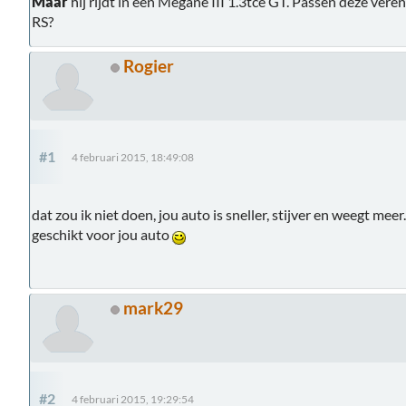
Máár
hij rijdt in een Megane III 1.3tce GT. Passen deze ve
RS?
Rogier
#1
4 februari 2015, 18:49:08
dat zou ik niet doen, jou auto is sneller, stijver en weegt mee
geschikt voor jou auto
mark29
#2
4 februari 2015, 19:29:54