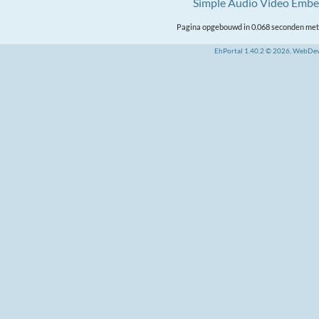
Simple Audio Video Emb
Pagina opgebouwd in 0.068 seconden met 
EhPortal 1.40.2 © 2026, WebDe