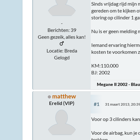
Sinds vrijdag rijd mijn
gereden om te kijken o
storing op cilinder 1 gaf
-
Berichten: 39
Nu is er geen melding m
Geen gezeik, alles kan!
Iemand ervaring hierme
Locatie: Breda
kosten te voorkomen z
Gelogd
KM:110.000
BJ: 2002
Megane II 2002 - Blau
matthew
Erelid (VIP)
#1
31 maart 2013, 20:3
Voor op 3 cilinders kan
Voor de airbag, kun je 
trekken.