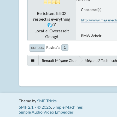
-
Chocomel(s)
Berichten: 8.832
respect is everything
http://www.meganeclu
Locatie: Overasselt
BMW 3eheir
Gelogd
Pagina's
1
OMHOOG
Renault Mégane Club
Mégane 2 Technisc
Theme by
SMF Tricks
SMF 2.1.7 © 2026
,
Simple Machines
Simple Audio Video Embedder