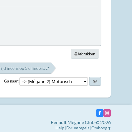
Afdrukken
jd ineens op 3 cilinders. :?
Ga naar
Renault Mégane Club © 2026
Help
Forumregels
Omhoog