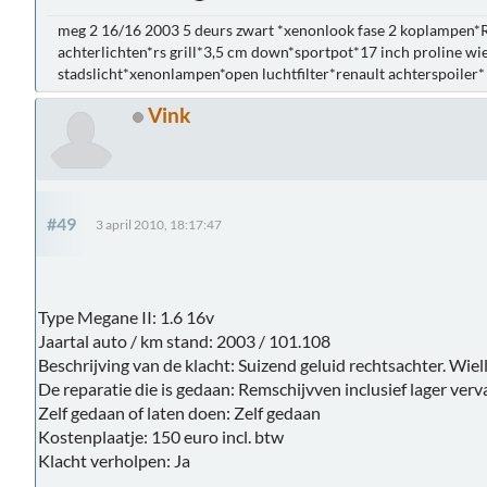
meg 2 16/16 2003 5 deurs zwart *xenonlook fase 2 koplampen*
achterlichten*rs grill*3,5 cm down*sportpot*17 inch proline wie
stadslicht*xenonlampen*open luchtfilter*renault achterspoiler*
Vink
#49
3 april 2010, 18:17:47
Type Megane II: 1.6 16v
Jaartal auto / km stand: 2003 / 101.108
Beschrijving van de klacht: Suizend geluid rechtsachter. Wiell
De reparatie die is gedaan: Remschijvven inclusief lager verv
Zelf gedaan of laten doen: Zelf gedaan
Kostenplaatje: 150 euro incl. btw
Klacht verholpen: Ja