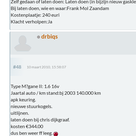
Zelf gedaan of laten doen: Laten doen (in bijzijn nieuw gaskl
Bij laten doen, wie en waar:Frank Mol Zaandam
Kostenplaatje: 240 euri
Klacht verholpen:Ja
drbiqs
#48
10 maart 2010, 15:58:07
Type M?gane II: 1.6 16v
Jaartal auto / km stand:bj 2003 140.000 km
apk keuring.
nieuwe stuurkogels.
uitlijnen.
laten doen bij chris dijkgraaf.
kosten €344.00
dus ben weer ff leeg.