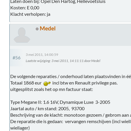
Laten doen bij: Opel Den Hartog, Hellevoetsluis
Kosten: E 0,00
Klacht verholpen: ja
Medel
3 mei 2011, 14:00:59
#56
Laatste wijziging
: 3 mei 2011, 14:11:11 door Medel
De volgende reparaties / onderhoud laten plaatsvinden in é
Totaal 1868 eur
incl btw en Renault privilege pas.
uitgesplitst zoals het op mn factuur staat:
Type Megane II: 1.6 16V, Dynamique Luxe 3-2005
Jaartal auto / km stand: 2005, 93700
Beschrijving van de klacht: monotoon gezoem / gebrom aan ac
De reparatie die is gedaan: vervangen remschijven (incl wiell
wiellager)