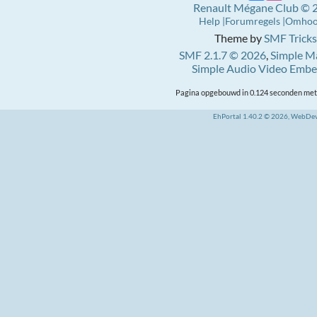
Renault Mégane Club © 
Help
Forumregels
Omho
Theme by
SMF Tricks
SMF 2.1.7 © 2026
,
Simple M
Simple Audio Video Emb
Pagina opgebouwd in 0.124 seconden met 
EhPortal 1.40.2 © 2026, WebDe