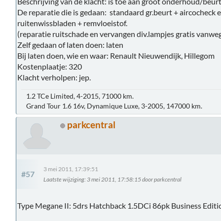
Beschrijving van de klacht: is toe aan groot onderhoud/beur
De reparatie die is gedaan: standaard gr.beurt + aircocheck en
ruitenwissbladen + remvloeistof.
(reparatie ruitschade en vervangen div.lampjes gratis vanweg
Zelf gedaan of laten doen: laten
Bij laten doen, wie en waar: Renault Nieuwendijk, Hillegom
Kostenplaatje: 320
Klacht verholpen: jep.
1.2 TCe Limited, 4-2015, 71000 km.
Grand Tour 1.6 16v, Dynamique Luxe, 3-2005, 147000 km.
parkcentral
3 mei 2011, 17:39:51
#57
Laatste wijziging
: 3 mei 2011, 17:58:15 door parkcentral
Type Megane II: 5drs Hatchback 1.5DCi 86pk Business Edit