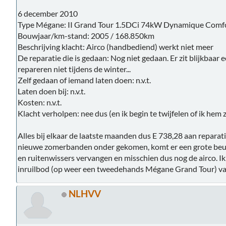
6 december 2010
Type Mégane: II Grand Tour 1.5DCi 74kW Dynamique Comf
Bouwjaar/km-stand: 2005 / 168.850km
Beschrijving klacht: Airco (handbediend) werkt niet meer
De reparatie die is gedaan: Nog niet gedaan. Er zit blijkbaar ee
repareren niet tijdens de winter...
Zelf gedaan of iemand laten doen: n.v.t.
Laten doen bij: n.v.t.
Kosten: n.v.t.
Klacht verholpen: nee dus (en ik begin te twijfelen of ik hem z
Alles bij elkaar de laatste maanden dus E 738,28 aan reparati
nieuwe zomerbanden onder gekomen, komt er een grote beurt 
en ruitenwissers vervangen en misschien dus nog de airco. Ik
inruilbod (op weer een tweedehands Mégane Grand Tour) van 
NLHVV