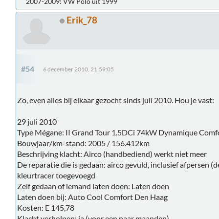
2007-2009: VW Polo uit 1999
Erik_78
#54
6 december 2010, 21:59:05
Zo, even alles bij elkaar gezocht sinds juli 2010. Hou je vast:
29 juli 2010
Type Mégane: II Grand Tour 1.5DCi 74kW Dynamique Comf
Bouwjaar/km-stand: 2005 / 156.412km
Beschrijving klacht: Airco (handbediend) werkt niet meer
De reparatie die is gedaan: airco gevuld, inclusief afpersen (de
kleurtracer toegevoegd
Zelf gedaan of iemand laten doen: Laten doen
Laten doen bij: Auto Cool Comfort Den Haag
Kosten: E 145,78
Klacht verholpen: ja (voor een paar maanden)